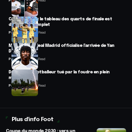
Panafrofoot
2 Min Read
CAN féminine : le tableau des quarts de finale est
désormais complet
Panafrofoot
2 Min Read
Mercato : Le Real Madrid officialise l’arrivée de Yan
Diomandé
Panafrofoot
1 Min Read
Drame : un footballeur tué par la foudre en plein
match
Panafrofoot
2 Min Read
Plus d'info Foot
Coupe du monde 2030 : vers un