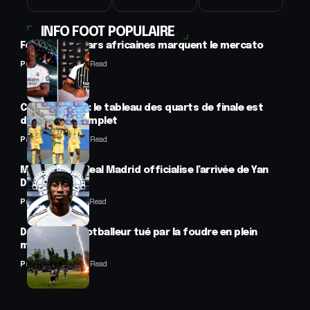
INFO FOOT POPULAIRE
Football : 2 stars africaines marquent le mercato
Panafrofoot
2 Min Read
CAN féminine : le tableau des quarts de finale est
désormais complet
Panafrofoot
2 Min Read
Mercato : Le Real Madrid officialise l’arrivée de Yan
Diomandé
Panafrofoot
1 Min Read
Drame : un footballeur tué par la foudre en plein
match
Panafrofoot
2 Min Read