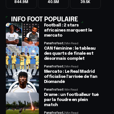
844.9M
40.5M
39.5K
INFO FOOT POPULAIRE
Football : 2 stars
africaines marquent le
mercato
Panafrofoot
2 Min Read
CAN féminine : le tableau
des quarts de finale est
désormais complet
Panafrofoot
2 Min Read
Mercato : Le Real Madrid
officialise l’arrivée de Yan
Diomandé
Panafrofoot
1 Min Read
Drame : un footballeur tué
par la foudre en plein
match
Panafrofoot
2 Min Read