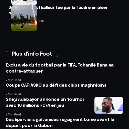
Drame : un footballeur tué par la foudre en plein
match
Panafrofoot
2 Min Read
Plus d'info Foot
Exclu à vie du football par la FIFA, Tchanilé Bana va
contre-attaquer
2 Min Read
Coupe CAF: ASKO au défi des clubs maghrébins
2 Min Read
Sheyi Adebayor annonce un tournoi
avec 10 millions FCFA en jeu
2 Min Read
Des Eperviers galvanisés regagnent Lomé avant le
départ pour le Gabon