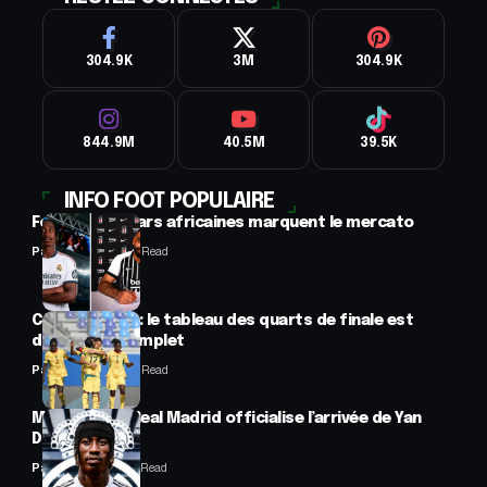
304.9K
3M
304.9K
844.9M
40.5M
39.5K
INFO FOOT POPULAIRE
Football : 2 stars africaines marquent le mercato
Panafrofoot
2 Min Read
CAN féminine : le tableau des quarts de finale est
désormais complet
Panafrofoot
2 Min Read
Mercato : Le Real Madrid officialise l’arrivée de Yan
Diomandé
Panafrofoot
1 Min Read