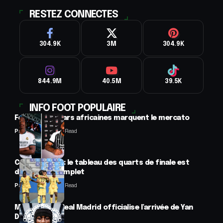
RESTEZ CONNECTES
304.9K
3M
304.9K
844.9M
40.5M
39.5K
INFO FOOT POPULAIRE
Football : 2 stars africaines marquent le mercato
Panafrofoot
2 Min Read
CAN féminine : le tableau des quarts de finale est
désormais complet
Panafrofoot
2 Min Read
Mercato : Le Real Madrid officialise l’arrivée de Yan
Diomandé