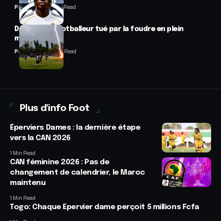
Panafrofoot
1 Min Read
Drame : un footballeur tué par la foudre en plein
match
Panafrofoot
2 Min Read
Plus d'info Foot
Éperviers Dames : la dernière étape
vers la CAN 2026
1 Min Read
CAN féminine 2026 : Pas de
changement de calendrier, le Maroc
maintenu
1 Min Read
Togo: Chaque Epervier dame perçoit 5 millions Fcfa