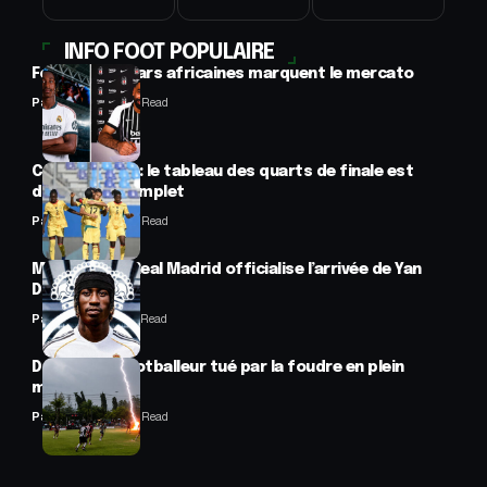
INFO FOOT POPULAIRE
Football : 2 stars africaines marquent le mercato
Panafrofoot
2 Min Read
CAN féminine : le tableau des quarts de finale est
désormais complet
Panafrofoot
2 Min Read
Mercato : Le Real Madrid officialise l’arrivée de Yan
Diomandé
Panafrofoot
1 Min Read
Drame : un footballeur tué par la foudre en plein
match
Panafrofoot
2 Min Read