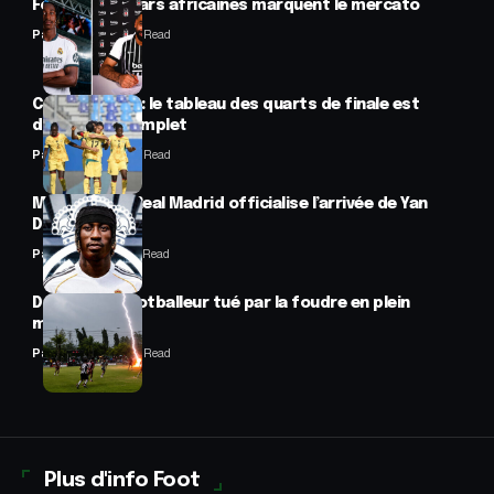
Football : 2 stars africaines marquent le mercato
Panafrofoot
2 Min Read
CAN féminine : le tableau des quarts de finale est
désormais complet
Panafrofoot
2 Min Read
Mercato : Le Real Madrid officialise l’arrivée de Yan
Diomandé
Panafrofoot
1 Min Read
Drame : un footballeur tué par la foudre en plein
match
Panafrofoot
2 Min Read
Plus d'info Foot