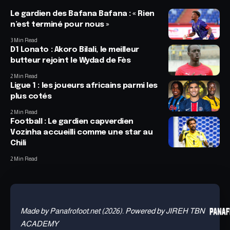
Le gardien des Bafana Bafana : « Rien
n’est terminé pour nous »
3 Min Read
D1 Lonato : Akoro Bilali, le meilleur
butteur rejoint le Wydad de Fès
2 Min Read
Ligue 1 : les joueurs africains parmi les
plus cotés
2 Min Read
Football : Le gardien capverdien
Vozinha accueilli comme une star au
Chili
2 Min Read
Made by Panafrofoot.net (2026). Powered by JIREH TBN
ACADEMY