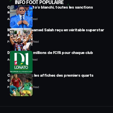
INFO FOOT POPULAIRE
CAF : Samuel Eto’o blanchi, toutes les sanctions
annulées
Anselme AVI
2 Min Read
Mercato : Mohamed Salah reçu en véritable superstar
à Trabzon
Panafrofoot
1 Min Read
D1 Lonato : 70 millions de FCFA pour chaque club
Anselme AVI
2 Min Read
CAN féminine : les affiches des premiers quarts
connues
Panafrofoot
2 Min Read