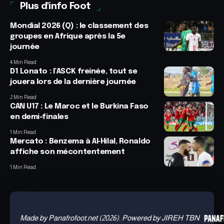
Plus d'info Foot
Mondial 2026 (Q) : le classement des
groupes en Afrique après la 5e
journée
4 Min Read
D1 Lonato : l’ASCK freinée, tout se
jouera lors de la dernière journée
2 Min Read
CAN U17 : Le Maroc et le Burkina Faso
en demi-finales
1 Min Read
Mercato : Benzema à Al‑Hilal, Ronaldo
affiche son mécontentement
1 Min Read
Made by Panafrofoot.net (2026). Powered by JIREH TBN