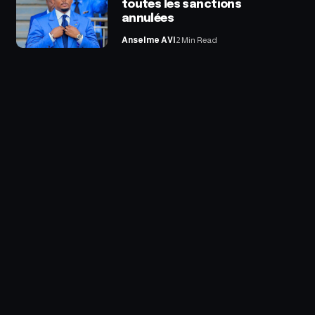
toutes les sanctions
annulées
Anselme AVI
2 Min Read