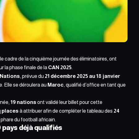
le cadre de la
cinquième journée des éliminatoires
, ont
r la phase finale de la
CAN 2025
.
 Nations
, prévue du
21 décembre 2025 au 18 janvier
e. Elle se déroulera au
Maroc
, qualifié d’office en tant que
rnée,
19 nations
ont validé leur billet pour cette
q places
à attribuer afin de compléter le tableau des
24
t phare du
football africain
.
9 pays déjà qualifiés