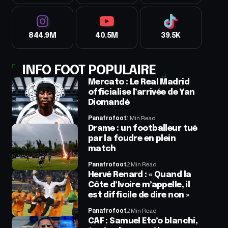
844.9M
40.5M
39.5K
INFO FOOT POPULAIRE
Mercato : Le Real Madrid
officialise l’arrivée de Yan
Diomandé
Panafrofoot
1 Min Read
Drame : un footballeur tué
par la foudre en plein
match
Panafrofoot
2 Min Read
Hervé Renard : « Quand la
Côte d’Ivoire m’appelle, il
est difficile de dire non »
Panafrofoot
2 Min Read
CAF : Samuel Eto’o blanchi,