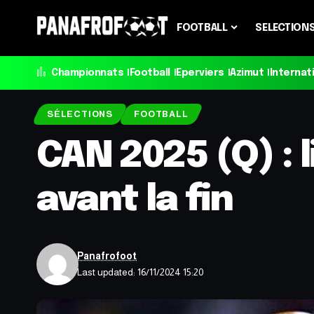
FOOTBALL
SELECTION
Championnats
Football
Eperviers
Azimut
Internat
SÉLECTIONS
FOOTBALL
CAN 2025 (Q) : l
avant la fin
Panafrofoot
Last updated: 16/11/2024 15:20