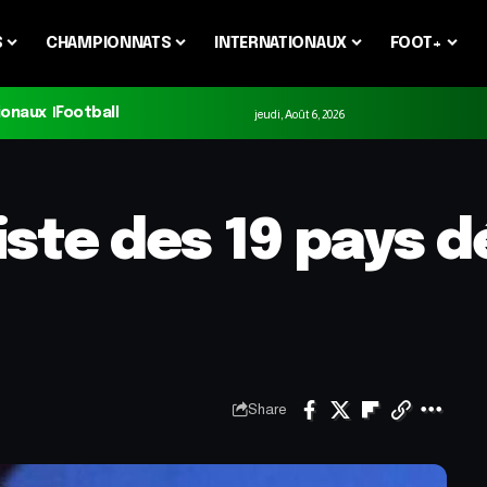
S
CHAMPIONNATS
INTERNATIONAUX
FOOT+
ionaux
Football
jeudi, Août 6, 2026
iste des 19 pays d
Share