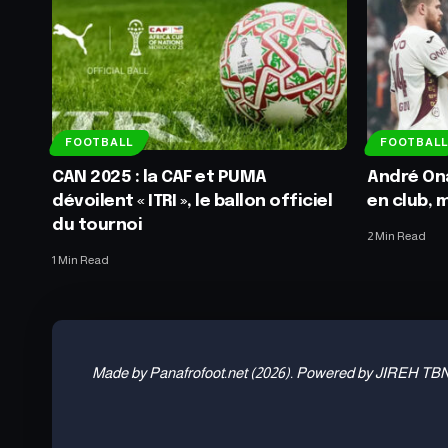
FOOTBALL
FOOTBALL
CAN 2025 : la CAF et PUMA
André Ona
dévoilent « ITRI », le ballon officiel
en club, 
du tournoi
2 Min Read
1 Min Read
Made by Panafrofoot.net (2026). Powered by JIREH