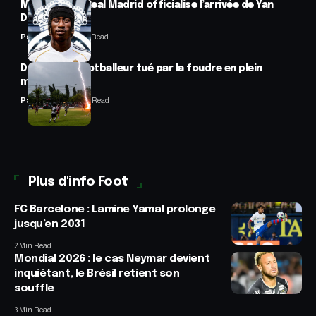
Mercato : Le Real Madrid officialise l’arrivée de Yan
Diomandé
Panafrofoot
1 Min Read
Drame : un footballeur tué par la foudre en plein
match
Panafrofoot
2 Min Read
Plus d'info Foot
FC Barcelone : Lamine Yamal prolonge
jusqu’en 2031
2 Min Read
Mondial 2026 : le cas Neymar devient
inquiétant, le Brésil retient son
souffle
3 Min Read