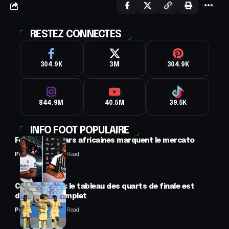
RESTEZ CONNECTES
304.9K
3M
304.9K
844.9M
40.5M
39.5K
INFO FOOT POPULAIRE
Football : 2 stars africaines marquent le mercato
Panafrofoot
2 Min Read
CAN féminine : le tableau des quarts de finale est
désormais complet
Panafrofoot
2 Min Read