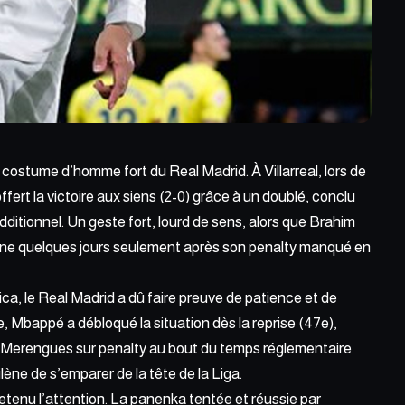
e
costume d’homme fort du Real Madrid.
À Villarreal, lors de
offert la victoire aux siens (2-0) grâce à un doublé, conclu
itionnel. Un geste fort, lourd de sens, alors que Brahim
lène quelques jours seulement après son penalty manqué en
a, le Real Madrid a dû faire preuve de patience et de
 Mbappé a débloqué la situation dès la reprise (47e),
s Merengues sur penalty au bout du temps réglementaire.
lène de s’emparer de la tête de la Liga.
 retenu l’attention. La panenka tentée et réussie par