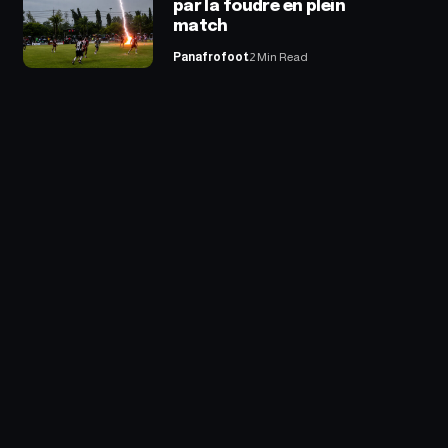
par la foudre en plein
match
Panafrofoot
2 Min Read