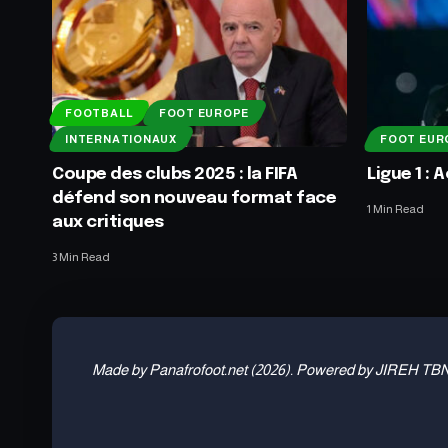
FOOTBALL
FOOT EUROPE
INTERNATIONAUX
FOOT EUR
Coupe des clubs 2025 : la FIFA
Ligue 1 :
défend son nouveau format face
1 Min Read
aux critiques
3 Min Read
Made by Panafrofoot.net (2026). Powered by JIREH