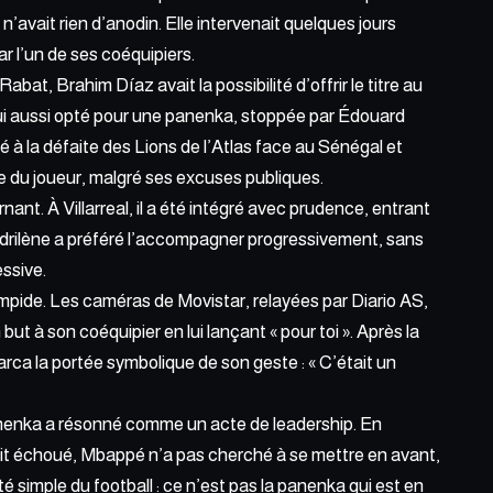
vait rien d’anodin. Elle intervenait quelques jours
r l’un de ses coéquipiers.
bat, Brahim Díaz avait la possibilité d’offrir le titre au
 lui aussi opté pour une panenka, stoppée par Édouard
 à la défaite des Lions de l’Atlas face au Sénégal et
e du joueur, malgré ses excuses publiques.
urnant.
À Villarreal,
il a été intégré avec prudence, entrant
adrilène a préféré l’accompagner progressivement, sans
ssive.
pide. Les caméras de Movistar, relayées par Diario AS,
but à son coéquipier en lui lançant « pour toi ». Après la
ca la portée symbolique de son geste : « C’était un
panenka a résonné comme un acte de leadership. En
ait échoué, Mbappé n’a pas cherché à se mettre en avant,
ité simple du football : ce n’est pas la panenka qui est en