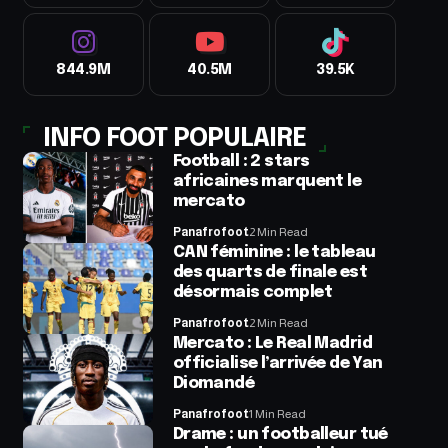
844.9M
40.5M
39.5K
INFO FOOT POPULAIRE
Football : 2 stars
africaines marquent le
mercato
Panafrofoot
2 Min Read
CAN féminine : le tableau
des quarts de finale est
désormais complet
Panafrofoot
2 Min Read
Mercato : Le Real Madrid
officialise l’arrivée de Yan
Diomandé
Panafrofoot
1 Min Read
Drame : un footballeur tué