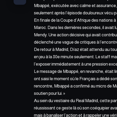
Mbappé, exécutée avec calme et assurance, n’a
seulement après l’épisode douloureux vécu pa
En finale de la Coupe d’Afrique des nations à Ra
Maroc. Dans les dernières secondes, il avait
Mendy. Une action décisive qui avait contribué
déclenché une vague de critiques à l’encontr
De retour à Madrid, Díaz était attendu au to
en jeu à la 80e minute seulement. Le staff m
l’exposer immédiatement à une pression exce
Le message de Mbappé, en revanche, était lim
ont saisi le moment où le Français a dédié son 
rencontre, Mbappé a confirmé au micro de Mar
soutien pour lui. »
Au sein du vestiaire du Real Madrid, cette 
réussissant ce geste là où son coéquipier av
mais à banaliser l’action et à rappeler une vér