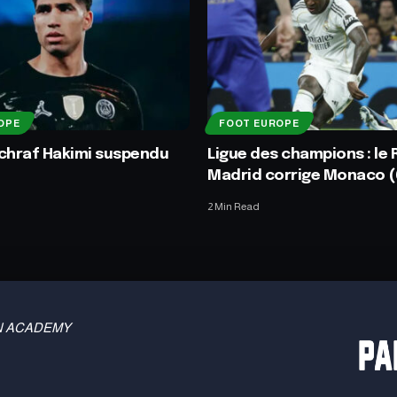
OPE
FOOT EUROPE
 Achraf Hakimi suspendu
Ligue des champions : le 
Madrid corrige Monaco (
2 Min Read
 TBN ACADEMY