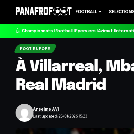
FOOTBALL
SELECTION
Championnats
Football
Eperviers
Azimut
Internat
FOOT EUROPE
À Villarreal, Mb
Real Madrid
Anselme AVI
Last updated: 25/01/2026 15:23