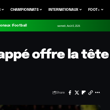
S
CHAMPIONNATS
INTERNATIONAUX
FOOT+
ionaux
Football
samedi, Août 8, 2026
appé offre la tête 
Share